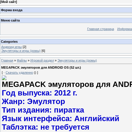
[
Мой сайт
]
Форма входа
Меню сайта
Главная страница
Информац
Categories
Андроид игры
[2]
Эмуляторы и игры (ромы)
[6]
Главная
»
Файлы
»
Игровой раздел
»
Эмуляторы и игры (ромы)
MEGAPACK эмуляторов для ANDROID OS (52 шт.)
[ ·
Скачать удаленно
() ]
MEGAPACK эмуляторов для ANDRO
Год выпуска: 2012 г.
Жанр: Эмулятор
Тип издания: пиратка
Язык интерфейса: Английский
Таблэтка: не требуется